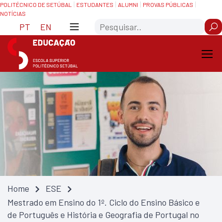
Skip
Saltar
POLITÉCNICO DE SETÚBAL
ESTUDANTES
ALUMNI
PROVAS PÚBLICAS
NOTÍCIAS
to
para
Search
Content
navegação
PT
EN
Home
ESE
Mestrado em Ensino do 1º. Ciclo do Ensino Básico e
de Português e História e Geografia de Portugal no