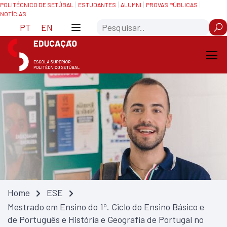
Skip
Saltar
POLITÉCNICO DE SETÚBAL
ESTUDANTES
ALUMNI
PROVAS PÚBLICAS
NOTÍCIAS
to
para
Search
Content
navegação
PT
EN
Home
ESE
Mestrado em Ensino do 1º. Ciclo do Ensino Básico e
de Português e História e Geografia de Portugal no