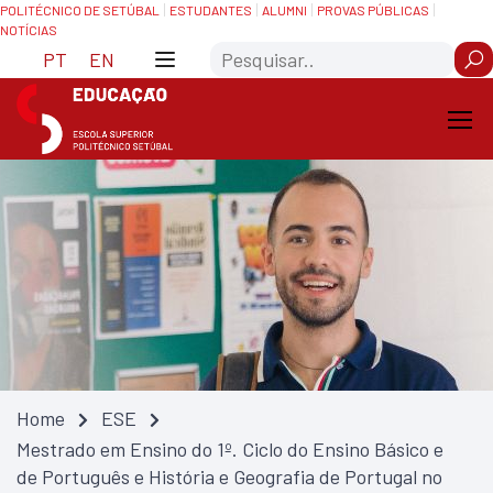
Skip
Saltar
POLITÉCNICO DE SETÚBAL
ESTUDANTES
ALUMNI
PROVAS PÚBLICAS
NOTÍCIAS
to
para
Search
Content
navegação
PT
EN
Home
ESE
Mestrado em Ensino do 1º. Ciclo do Ensino Básico e
de Português e História e Geografia de Portugal no