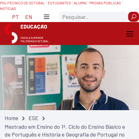
Skip
Saltar
POLITÉCNICO DE SETÚBAL
ESTUDANTES
ALUMNI
PROVAS PÚBLICAS
NOTÍCIAS
to
para
Search
Content
navegação
PT
EN
Home
ESE
Mestrado em Ensino do 1º. Ciclo do Ensino Básico e
de Português e História e Geografia de Portugal no